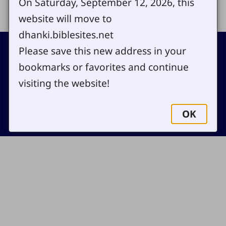
On Saturday, September 12, 2026, this
website will move to
dhanki.biblesites.net
Footer
Please save this new address in your
Contact
bookmarks or favorites and continue
Copyright
Site map
visiting the website!
Privacy policy
Cookie settings
OK
Log in