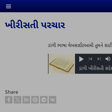
Skip to main content
ખીરીસતી પરચાર
ડાંગી ભાષા વેબસાઈટઆમી તુમને સાટી
Play
M
Previous
Next
Share