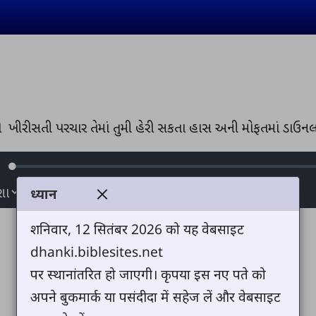
 ખીરીસતી પરચાર તેમાં તુમી હેરી સકતા હાસ અની મોફતમાં ડાઉન
Loaded
:
ute
0.02%
ध्यान
शनिवार, 12 सितंबर 2026 को यह वेबसाइट
dhanki.biblesites.net
पर स्थानांतरित हो जाएगी। कृपया इस नए पते को
अपने बुकमार्क या पसंदीदा में सहेज लें और वेबसाइट