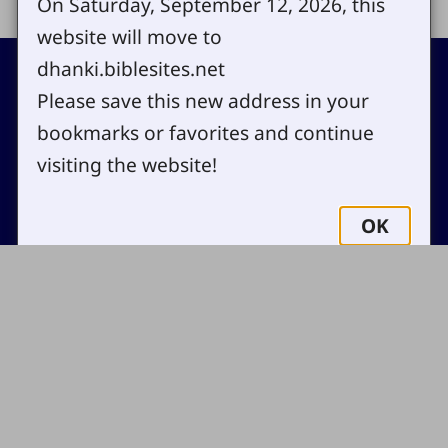
On Saturday, September 12, 2026, this
website will move to
Footer
dhanki.biblesites.net
Contact
Please save this new address in your
Copyright
bookmarks or favorites and continue
Site map
Privacy policy
visiting the website!
Cookie settings
Log in
OK